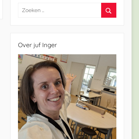
Zoeken
naar:
Zoeken
Over juf Inger