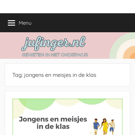
Ga
jufinger.nl
Genieten
naar
in
de
Menu
het
inhoud
onderwijs
Tag:
jongens en meisjes in de klas