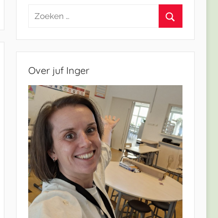
Zoeken
naar:
Zoeken
Over juf Inger