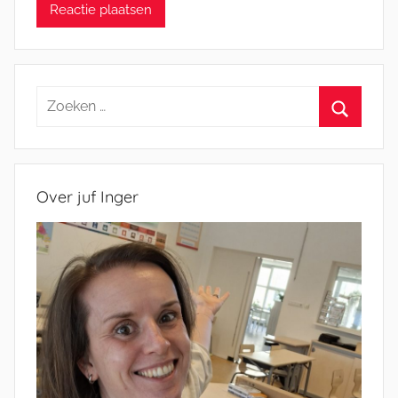
Zoeken
naar:
Zoeken
Over juf Inger