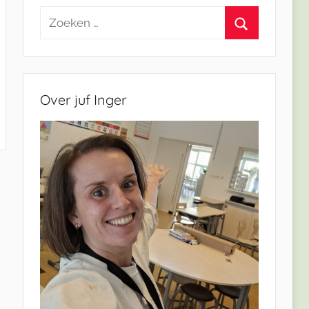
Zoeken
naar:
Zoeken
Over juf Inger