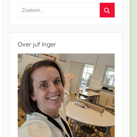
Zoeken
naar:
Zoeken
Over juf Inger