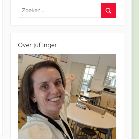
Zoeken
naar:
Zoeken
Over juf Inger