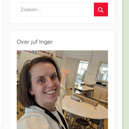
Zoeken
naar:
Zoeken
Over juf Inger