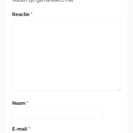
velden zijn gemarkeerd met
*
Reactie
*
Naam
*
E-mail
*