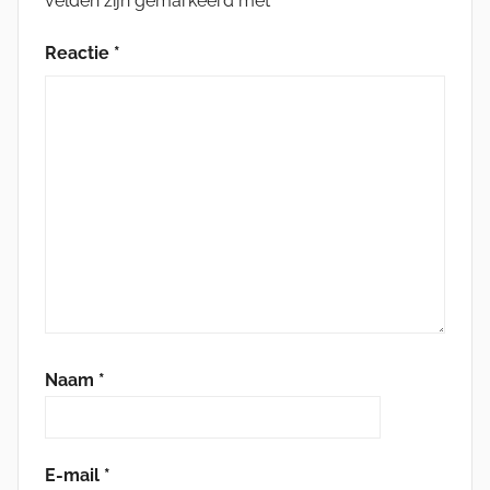
velden zijn gemarkeerd met
*
Reactie
*
Naam
*
E-mail
*