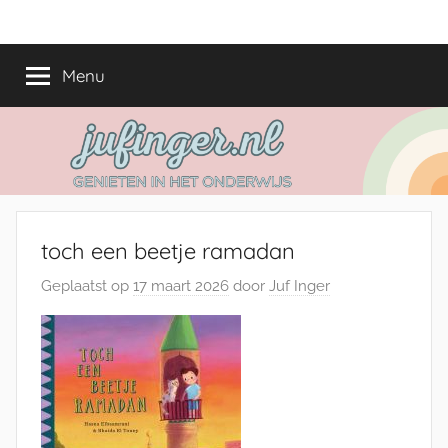
Ga
jufinger.nl
Genieten
naar
in
de
Menu
het
inhoud
onderwijs
toch een beetje ramadan
Geplaatst op
17 maart 2026
door
Juf Inger