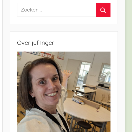
Zoeken
naar:
Zoeken
Over juf Inger