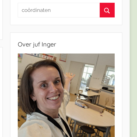
Zoeken
naar:
Zoeken
en
Over juf Inger