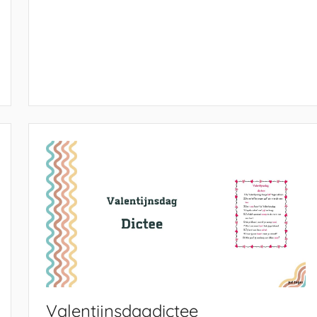
Valentijnsdagdictee