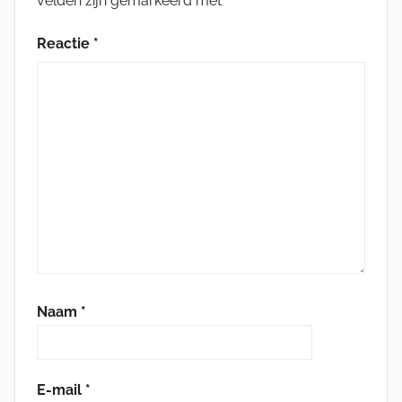
velden zijn gemarkeerd met
*
Reactie
*
Naam
*
E-mail
*