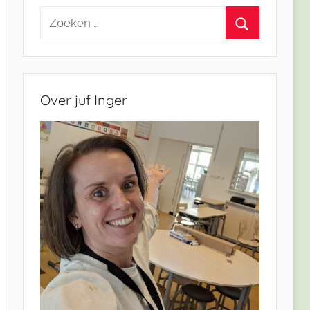
Zoeken
naar:
Zoeken
Over juf Inger