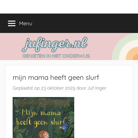
Ga
jufinger.nl
Genieten
naar
in
de
Menu
het
inhoud
onderwijs
mijn mama heeft geen slurf
Geplaatst op
23 oktober 2025
door
Juf Inger