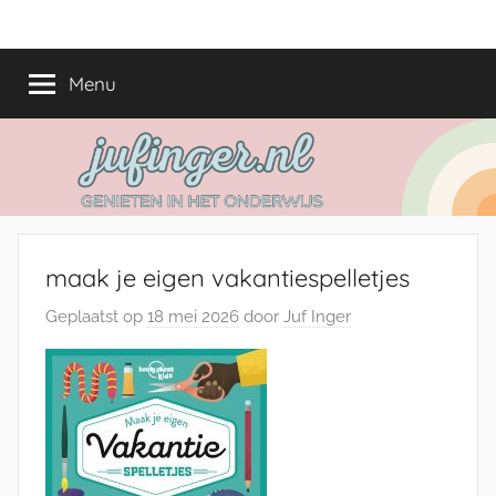
Ga
jufinger.nl
Genieten
naar
in
de
Menu
het
inhoud
onderwijs
maak je eigen vakantiespelletjes
Geplaatst op
18 mei 2026
door
Juf Inger