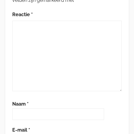
velden zijn gemarkeerd met
*
Reactie
*
Naam
*
E-mail
*