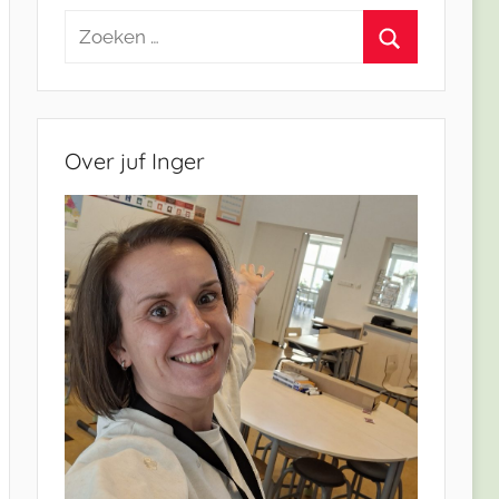
Zoeken
naar:
Zoeken
Over juf Inger