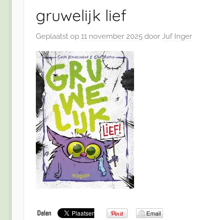
gruwelijk lief
Geplaatst op
11 november 2025
door
Juf Inger