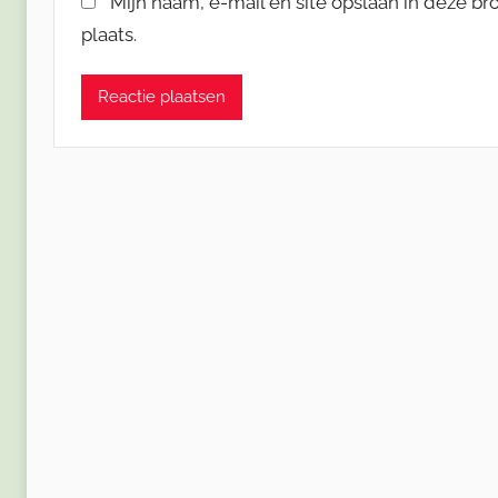
Mijn naam, e-mail en site opslaan in deze b
plaats.