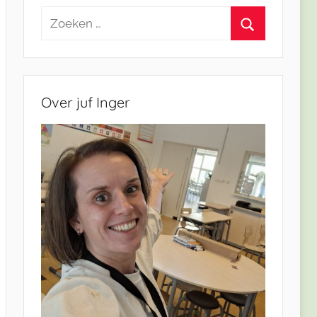
Zoeken
naar:
Zoeken
Over juf Inger