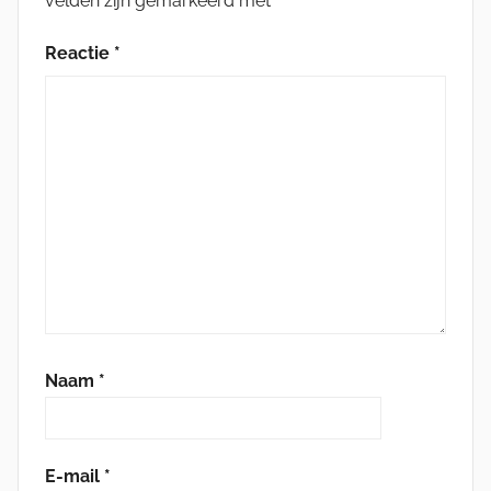
velden zijn gemarkeerd met
*
Reactie
*
Naam
*
E-mail
*