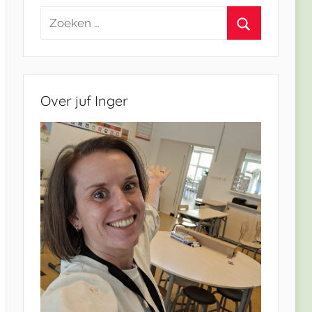
Zoeken
naar:
Zoeken
Over juf Inger