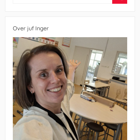
naar:
Zoeken
Over juf Inger